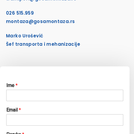
026 515.959
montaza@gosamontaza.rs
Marko Urošević
Šef transporta i mehanizacije
Ime
*
Email
*