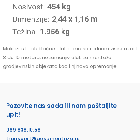
Nosivost
:
454 kg
Dimenzije
:
2,44 x 1,16 m
Težina:
1.956 kg
Makazaste električne platforme sa radnom visinom od
8 do 10 metara, nezamenjiv alat za montažu
gradjevinskih objekata kao i njihovo opremanje.
Pozovite nas sada ili nam poštaljite
upit!
069 838.10.58
transport@gosamontaza.rs