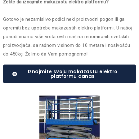
Želite da iznajmite makazastu elektro platformu?
Gotovo je nezamislivo podići neki proizvodni pogon ili ga
opremiti bez upotrebe makazastih elektro platformi. U našoj
ponudi imamo više vrsta ovih mašina renomiranih svetskih
proizvodjača, sa radnom visinom do 10 metara i nosivošću
do 450kg. Želimo da Vam pomognemo!
Iznajmite svoju makazastu elektro
platformu danas