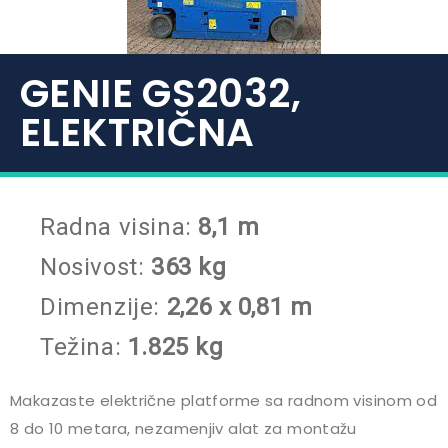
GENIE GS2032,
ELEKTRIČNA
Radna visina:
8,1 m
Nosivost
:
363 kg
Dimenzije
:
2,26 x 0,81 m
Težina:
1.825 kg
Makazaste električne platforme sa radnom visinom od
8 do 10 metara, nezamenjiv alat za montažu