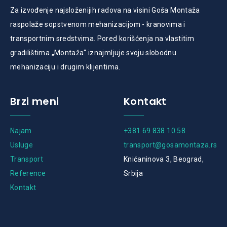
Za izvođenje najsloženijih radova na visini Goša Montaža
raspolaže sopstvenom mehanizacijom - kranovima i
transportnim sredstvima. Pored korišćenja na vlastitim
gradilištima „Montaža“ iznajmljuje svoju slobodnu
mehanizaciju i drugim klijentima.
Brzi meni
Kontakt
Najam
+381 69 838.10.58
Usluge
transport@gosamontaza.rs
Transport
Knićaninova 3, Beograd,
Reference
Srbija
Kontakt