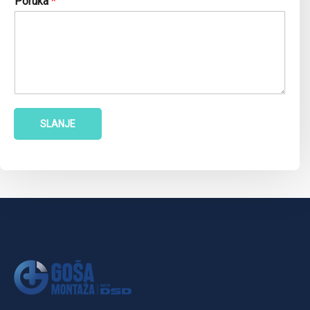
Poruka
*
SLANJE